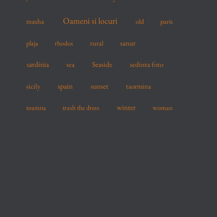
Oameni si locuri
masha
old
paris
sanur
plaja
rhodos
rural
sardinia
sea
Seaside
sedinta foto
spain
sicily
sunset
taormina
winter
toamna
trash the dress
woman