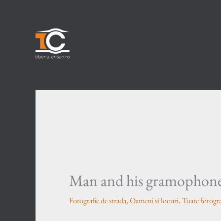
Skip
to
content
Man and his gramophon
Fotografie de strada
,
Oameni si locuri
,
Toate fotogra