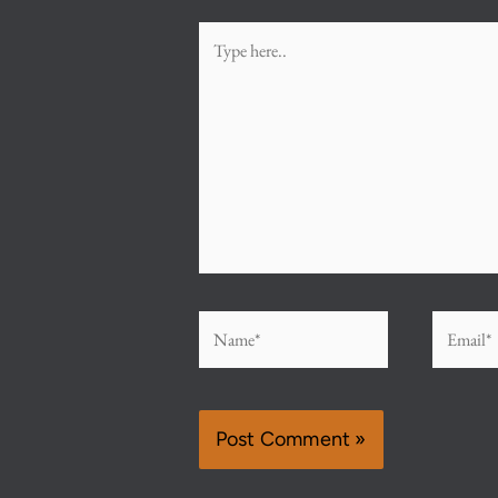
Type
here..
Name*
Email*