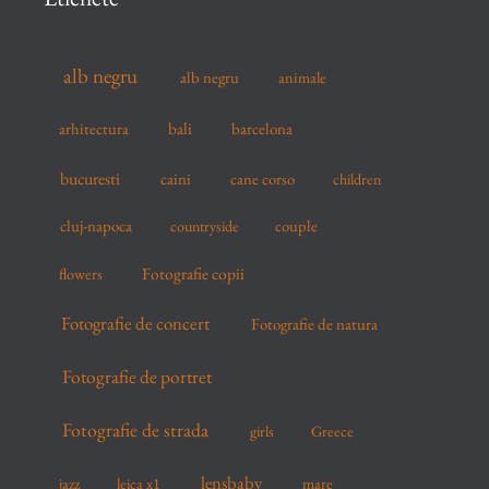
h
f
alb negru
alb negru
animale
o
r
arhitectura
bali
barcelona
:
bucuresti
caini
cane corso
children
cluj-napoca
couple
countryside
flowers
Fotografie copii
Fotografie de concert
Fotografie de natura
Fotografie de portret
Fotografie de strada
girls
Greece
lensbaby
mare
jazz
leica x1