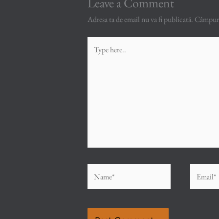
Leave a Comment
Adresa ta de email nu va fi publicată.
Câmpuril
Type
here..
Name*
Email*