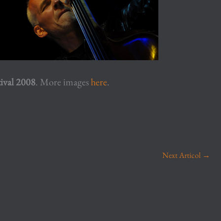
tival 2008
.
More images
here
.
Next Articol
→