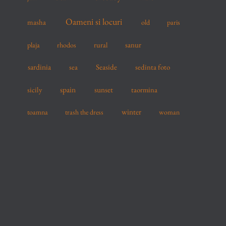
Oameni si locuri
masha
old
paris
sanur
plaja
rhodos
rural
sardinia
sea
Seaside
sedinta foto
spain
sicily
sunset
taormina
winter
toamna
trash the dress
woman