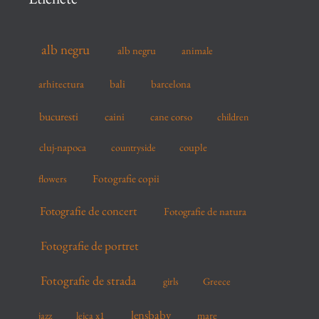
h
f
alb negru
alb negru
animale
o
r
arhitectura
bali
barcelona
:
bucuresti
caini
cane corso
children
cluj-napoca
couple
countryside
flowers
Fotografie copii
Fotografie de concert
Fotografie de natura
Fotografie de portret
Fotografie de strada
girls
Greece
lensbaby
mare
jazz
leica x1