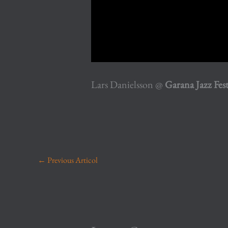
Lars Danielsson @
Garana Jazz Fes
←
Previous Articol