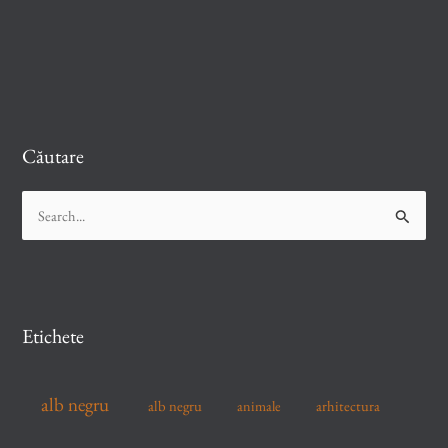
Căutare
S
e
a
r
c
Etichete
h
f
alb negru
alb negru
arhitectura
animale
o
r