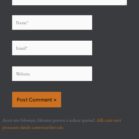
Name*
Email*
Website
Acest site folosește Akismet pentru a reduce spamul.
Află cum sunt
procesate datele comentariilor tale
.