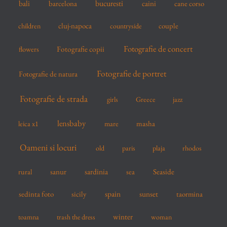
bucuresti
bali
barcelona
caini
cane corso
:
cluj-napoca
couple
children
countryside
Fotografie de concert
flowers
Fotografie copii
Fotografie de portret
Fotografie de natura
Fotografie de strada
girls
Greece
jazz
lensbaby
mare
masha
leica x1
Oameni si locuri
old
paris
plaja
rhodos
sardinia
sanur
sea
Seaside
rural
spain
sedinta foto
sicily
sunset
taormina
winter
toamna
trash the dress
woman