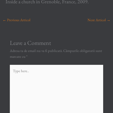
Inside a church in Grenoble, France, 2009.
←
Previous Articol
Next Articol
→
Leave a Comment
Adresa ta de email nu va fi publicată.
Câmpurile obligatorii sunt
marcate cu
*
Type
here..