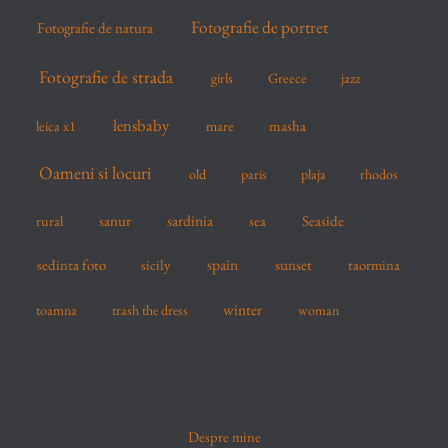
Fotografie de portret
Fotografie de natura
Fotografie de strada
girls
Greece
jazz
lensbaby
mare
masha
leica x1
Oameni si locuri
old
paris
plaja
rhodos
sardinia
sanur
sea
Seaside
rural
spain
sedinta foto
sicily
sunset
taormina
winter
toamna
trash the dress
woman
Despre mine