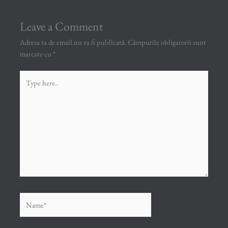
Leave a Comment
Adresa ta de email nu va fi publicată.
Câmpurile obligatorii sunt
marcate cu
*
Type
here..
Name*