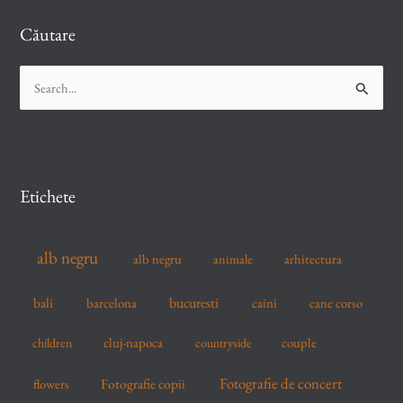
Căutare
S
e
a
r
c
Etichete
h
f
alb negru
alb negru
arhitectura
animale
o
r
bucuresti
bali
barcelona
caini
cane corso
:
cluj-napoca
couple
children
countryside
Fotografie de concert
flowers
Fotografie copii