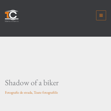
Skip
to
content
Shadow of a biker
Fotografie de strada
,
Toate fotografiile