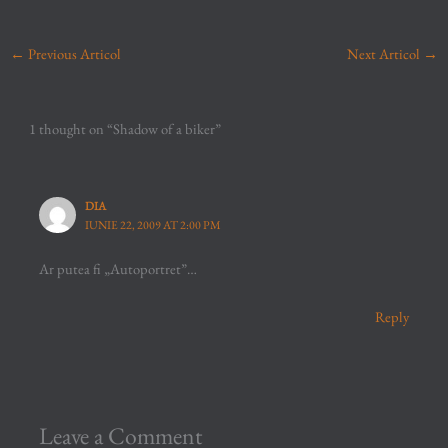
←
Previous Articol
Next Articol
→
1 thought on “Shadow of a biker”
DIA
IUNIE 22, 2009 AT 2:00 PM
Ar putea fi „Autoportret”…
Reply
Leave a Comment