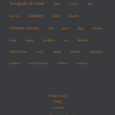
Fotografie de strada
girls
Greece
jazz
lensbaby
mare
masha
leica x1
Oameni si locuri
old
paris
plaja
rhodos
sardinia
sanur
sea
Seaside
rural
spain
sedinta foto
sicily
sunset
taormina
winter
toamna
trash the dress
woman
Despre mine
FAQ
Contact