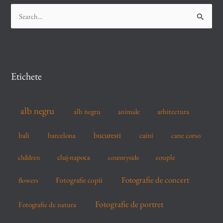
S
e
a
r
c
Etichete
h
f
alb negru
alb negru
arhitectura
animale
o
r
bucuresti
bali
barcelona
caini
cane corso
:
cluj-napoca
couple
children
countryside
Fotografie de concert
flowers
Fotografie copii
Fotografie de portret
Fotografie de natura