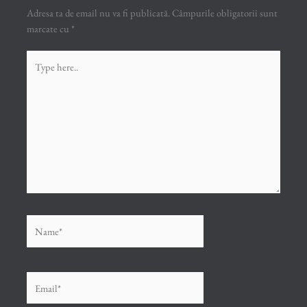
Adresa ta de email nu va fi publicată.
Câmpurile obligatorii sunt
marcate cu
*
Type
here..
Name*
Email*