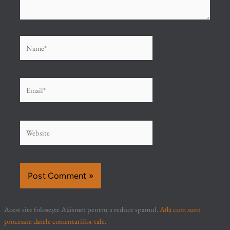
Name*
Email*
Website
Acest site folosește Akismet pentru a reduce spamul.
Află cum sunt
procesate datele comentariilor tale
.