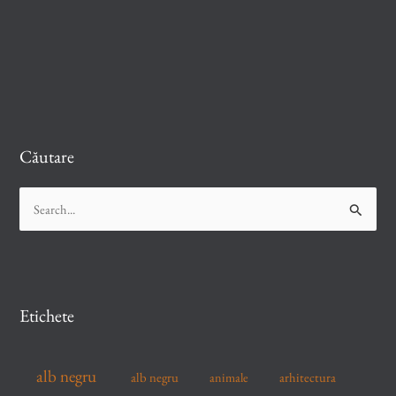
Căutare
S
e
a
r
c
Etichete
h
f
alb negru
alb negru
arhitectura
animale
o