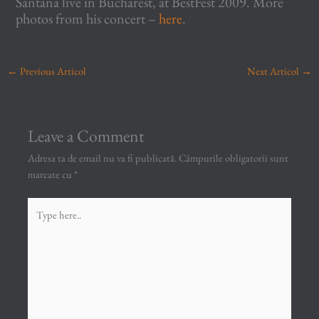
Santana live in Bucharest, at BestFest 2009. More
photos from his concert –
here
.
←
Previous Articol
Next Articol
→
Leave a Comment
Adresa ta de email nu va fi publicată.
Câmpurile obligatorii sunt
marcate cu
*
Type
here..