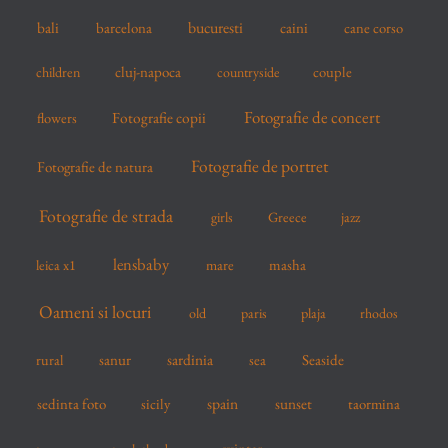
r
bucuresti
bali
barcelona
caini
cane corso
:
cluj-napoca
couple
children
countryside
Fotografie de concert
flowers
Fotografie copii
Fotografie de portret
Fotografie de natura
Fotografie de strada
girls
Greece
jazz
lensbaby
mare
masha
leica x1
Oameni si locuri
old
paris
plaja
rhodos
sardinia
sanur
sea
Seaside
rural
spain
sedinta foto
sicily
sunset
taormina