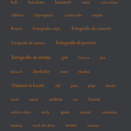
bucuresti
bali
barcelona
caini
cane corso
:
cluj-napoca
couple
children
countryside
Fotografie de concert
flowers
Fotografie copii
Fotografie de portret
Fotografie de natura
Fotografie de strada
girls
Greece
jazz
lensbaby
mare
masha
leica x1
Oameni si locuri
old
paris
plaja
rhodos
sardinia
sanur
sea
Seaside
rural
spain
sedinta foto
sicily
sunset
taormina
winter
toamna
trash the dress
woman