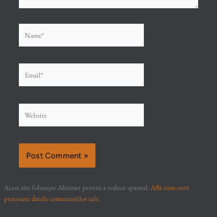
Name*
Email*
Website
Acest site folosește Akismet pentru a reduce spamul.
Află cum sunt
procesate datele comentariilor tale
.