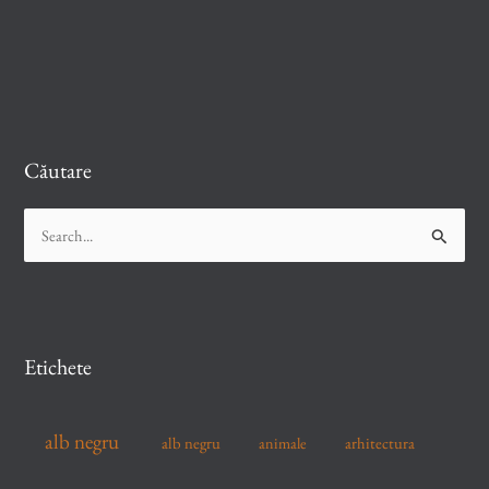
Căutare
S
e
a
r
c
Etichete
h
f
alb negru
alb negru
arhitectura
animale
o
r