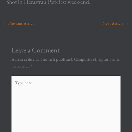
Shot in Herastrau Park last week-end.
←
Previous Articol
Next Articol
→
Leave a Comment
Adresa ta de email nu va fi publicată.
Câmpurile obligatorii sunt
marcate cu
*
Type
here..