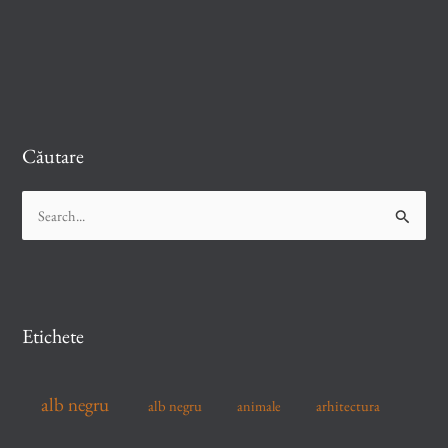
Căutare
S
e
a
r
c
Etichete
h
f
alb negru
alb negru
arhitectura
animale
o
r