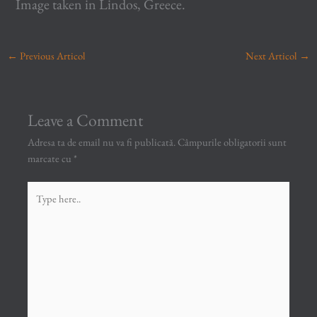
Image taken in Lindos, Greece.
←
Previous Articol
Next Articol
→
Leave a Comment
Adresa ta de email nu va fi publicată.
Câmpurile obligatorii sunt
marcate cu
*
Type
here..