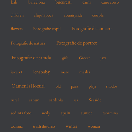
bucuresti
bali
barcelona
caini
cane corso
:
cluj-napoca
couple
children
countryside
Fotografie de concert
flowers
Fotografie copii
Fotografie de portret
Fotografie de natura
Fotografie de strada
girls
Greece
jazz
lensbaby
mare
masha
leica x1
Oameni si locuri
old
paris
plaja
rhodos
sardinia
sanur
sea
Seaside
rural
spain
sedinta foto
sicily
sunset
taormina
winter
toamna
trash the dress
woman