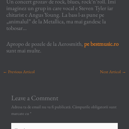
Un concert grozav de rock, blues, rock’n’roll. Imi
imaginez un grup in care vocal e Steven Tyler iar
chitarist e Angus Young. La bass l-as pune pe
„animalul” de la Metallica, ma mai gandesc la
tobosar…
Apropo de pozele de la Aerosmith,
pe bestmusic.ro
sunt mai multe.
←
Previous Articol
Next Articol
→
Leave a Comment
Adresa ta de email nu va fi publicată.
Câmpurile obligatorii sunt
marcate cu
*
Type