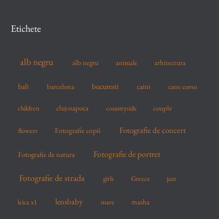
r
c
Etichete
h
f
alb negru
alb negru
arhitectura
animale
o
r
bucuresti
bali
barcelona
caini
cane corso
:
cluj-napoca
couple
children
countryside
Fotografie de concert
flowers
Fotografie copii
Fotografie de portret
Fotografie de natura
Fotografie de strada
girls
Greece
jazz
lensbaby
mare
masha
leica x1