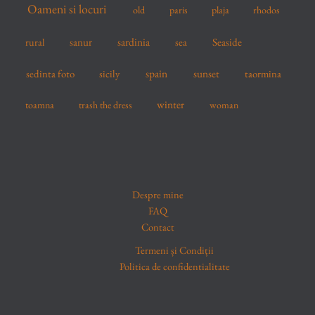
Oameni si locuri
old
paris
plaja
rhodos
sardinia
sanur
sea
Seaside
rural
spain
sedinta foto
sicily
sunset
taormina
winter
toamna
trash the dress
woman
Despre mine
FAQ
Contact
Termeni și Condiții
Politica de confidentialitate