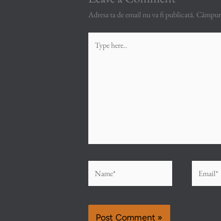
Adresa ta de email nu va fi publicată.
Câmpuril
Type
here..
Name*
Email*