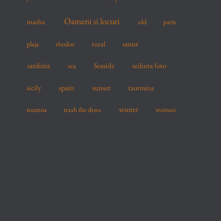
Oameni si locuri
masha
old
paris
sanur
plaja
rhodos
rural
sardinia
sea
Seaside
sedinta foto
spain
sicily
sunset
taormina
winter
toamna
trash the dress
woman