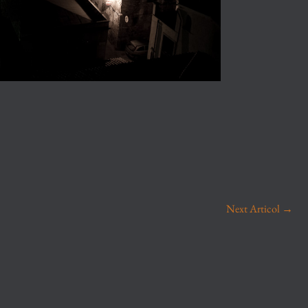
Next Articol
→