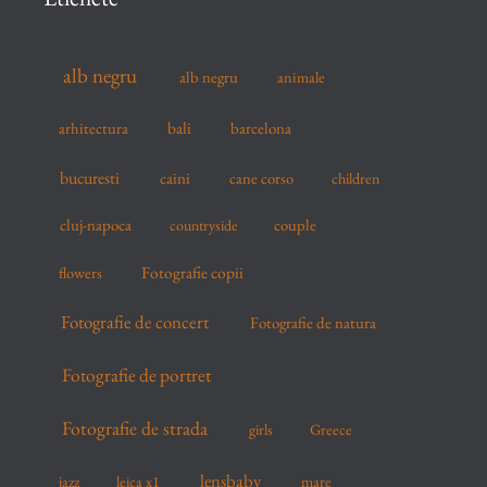
h
f
alb negru
alb negru
animale
o
r
arhitectura
bali
barcelona
:
bucuresti
caini
cane corso
children
cluj-napoca
couple
countryside
flowers
Fotografie copii
Fotografie de concert
Fotografie de natura
Fotografie de portret
Fotografie de strada
girls
Greece
lensbaby
mare
jazz
leica x1