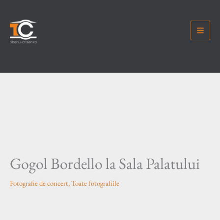
Skip
to
content
Gogol Bordello la Sala Palatului
Fotografie de concert
,
Toate fotografiile