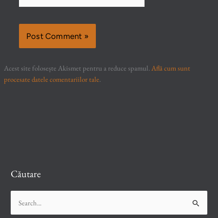
Acest site folosește Akismet pentru a reduce spamul.
Află cum sunt
procesate datele comentariilor tale
.
Căutare
S
e