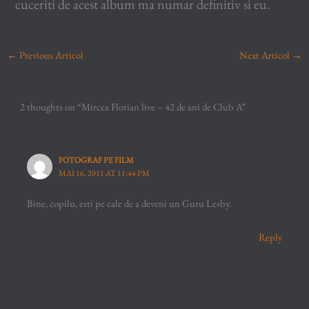
cuceriti de acest album ma numar definitiv si eu.
←
Previous Articol
Next Articol
→
2 thoughts on “Mircea Florian live – 42 de ani de Club A”
FOTOGRAF PE FILM
MAI 16, 2011 AT 11:44 PM
Bine, copilu, esti pe cale de a deveni un Guru Lesby.
Reply