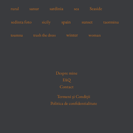
sardinia
sanur
sea
Seaside
rural
spain
sedinta foto
sicily
sunset
taormina
winter
toamna
trash the dress
woman
Despre mine
FAQ
Contact
Termeni și Condiții
Politica de confidentialitate