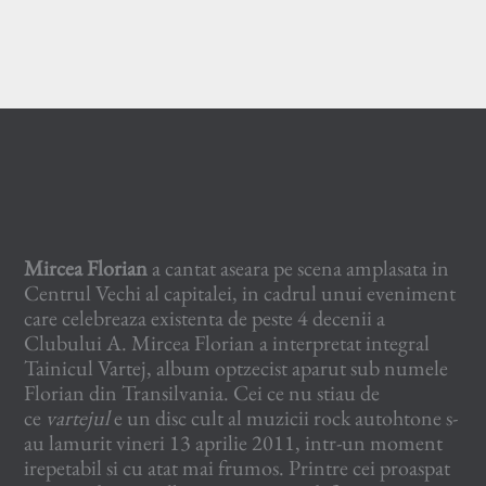
Mircea Florian
a cantat aseara pe scena amplasata in
Centrul Vechi al capitalei, in cadrul unui eveniment
care celebreaza existenta de peste 4 decenii a
Clubului A. Mircea Florian a interpretat integral
Tainicul Vartej, album optzecist aparut sub numele
Florian din Transilvania. Cei ce nu stiau de
ce
vartejul
e un disc cult al muzicii rock autohtone s-
au lamurit vineri 13 aprilie 2011, intr-un moment
irepetabil si cu atat mai frumos. Printre cei proaspat