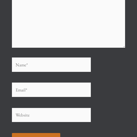
Name*
Email*
Website