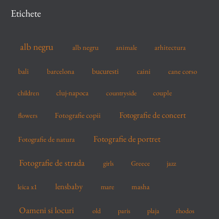
c
Etichete
h
f
alb negru
alb negru
arhitectura
animale
o
r
bucuresti
bali
barcelona
caini
cane corso
:
cluj-napoca
couple
children
countryside
Fotografie de concert
flowers
Fotografie copii
Fotografie de portret
Fotografie de natura
Fotografie de strada
girls
Greece
jazz
lensbaby
mare
masha
leica x1
Oameni si locuri
old
paris
plaja
rhodos