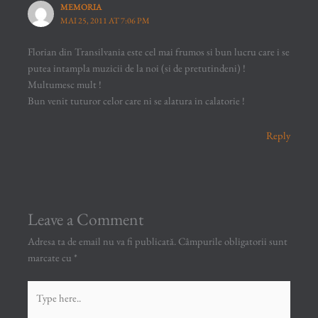
MEMORIA
MAI 25, 2011 AT 7:06 PM
Florian din Transilvania este cel mai frumos si bun lucru care i se
putea intampla muzicii de la noi (si de pretutindeni) !
Multumesc mult !
Bun venit tuturor celor care ni se alatura in calatorie !
Reply
Leave a Comment
Adresa ta de email nu va fi publicată.
Câmpurile obligatorii sunt
marcate cu
*
Type
here..