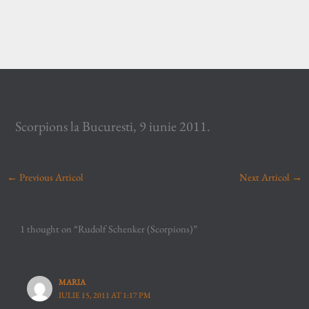
Scorpions la Bucuresti, 9 iunie 2011.
←
Previous Articol
Next Articol
→
1 thought on “Rudolf Schenker (Scorpions)”
MARIA
IULIE 15, 2011 AT 1:17 PM