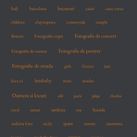
r
bucuresti
bali
barcelona
caini
cane corso
:
cluj-napoca
couple
children
countryside
Fotografie de concert
flowers
Fotografie copii
Fotografie de portret
Fotografie de natura
Fotografie de strada
girls
Greece
jazz
lensbaby
mare
masha
leica x1
Oameni si locuri
old
paris
plaja
rhodos
sardinia
sanur
sea
Seaside
rural
spain
sedinta foto
sicily
sunset
taormina
winter