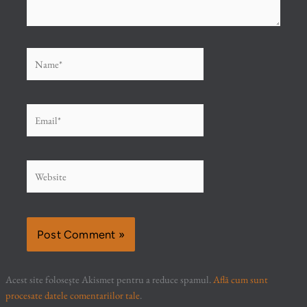
Name*
Email*
Website
Acest site folosește Akismet pentru a reduce spamul.
Află cum sunt
procesate datele comentariilor tale
.