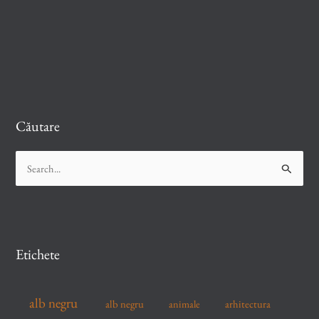
Căutare
S
e
a
r
c
Etichete
h
f
alb negru
alb negru
arhitectura
animale
o