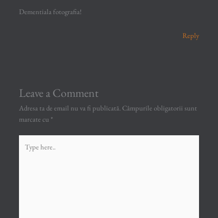
Dementiala fotografia!
Reply
Leave a Comment
Adresa ta de email nu va fi publicată.
Câmpurile obligatorii sunt
marcate cu
*
Type
here..