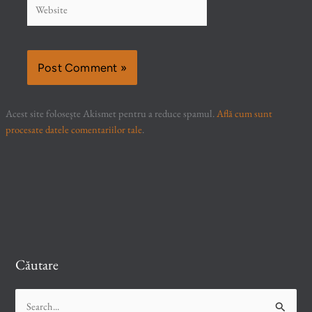
Website
Acest site folosește Akismet pentru a reduce spamul.
Află cum sunt
procesate datele comentariilor tale
.
Căutare
S