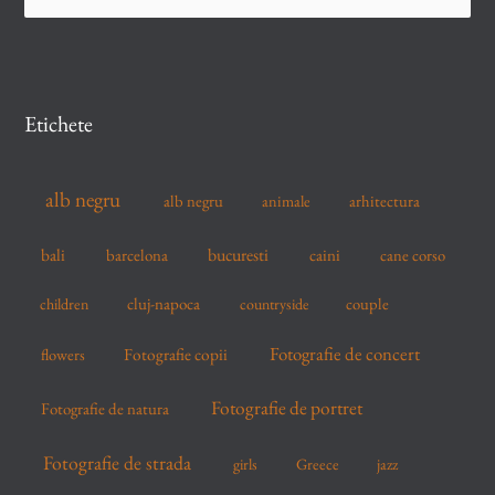
e
a
r
c
Etichete
h
f
alb negru
alb negru
arhitectura
animale
o
r
bucuresti
bali
barcelona
caini
cane corso
:
cluj-napoca
couple
children
countryside
Fotografie de concert
flowers
Fotografie copii
Fotografie de portret
Fotografie de natura
Fotografie de strada
girls
Greece
jazz