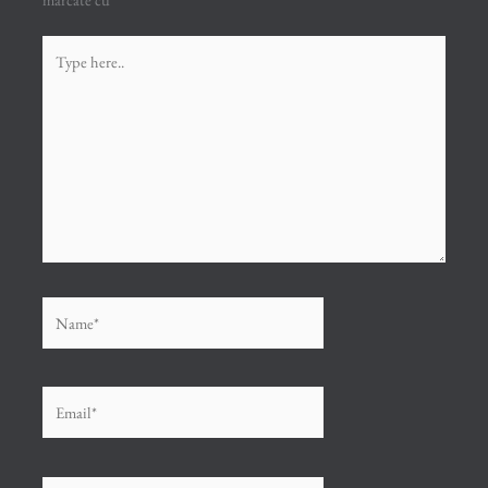
Type
here..
Name*
Email*