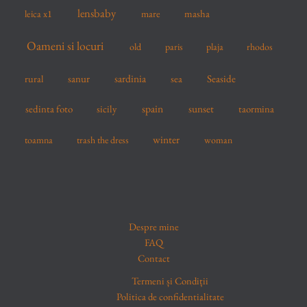
lensbaby
mare
masha
leica x1
Oameni si locuri
old
paris
plaja
rhodos
sardinia
sanur
sea
Seaside
rural
spain
sedinta foto
sicily
sunset
taormina
winter
toamna
trash the dress
woman
Despre mine
FAQ
Contact
Termeni și Condiții
Politica de confidentialitate