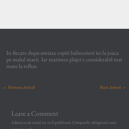
In fiecare dupa-amiaza copiii balinezieni ies la joaca
pe malul marii. Iar marimea plajei e considerabil mai
mare la reflux.
←
Previous Articol
Next Articol
→
Leave a Comment
Adresa ta de email nu va fi publicată.
Câmpurile obligatorii sunt
marcate cu
*