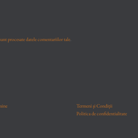
unt procesate datele comentariilor tale
.
mine
Termeni și Condiții
Politica de confidentialitate