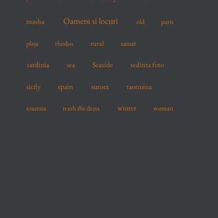
Oameni si locuri
masha
old
paris
sanur
plaja
rhodos
rural
sardinia
sea
Seaside
sedinta foto
spain
sicily
sunset
taormina
winter
toamna
trash the dress
woman