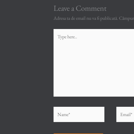
Leave a Comment
Adresa ta de email nu va fi publicată.
Câmpuril
Type
here..
Name*
Email*