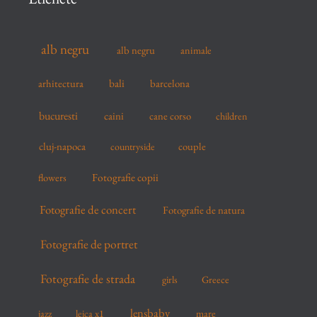
h
f
alb negru
alb negru
animale
o
r
arhitectura
bali
barcelona
:
bucuresti
caini
cane corso
children
cluj-napoca
couple
countryside
flowers
Fotografie copii
Fotografie de concert
Fotografie de natura
Fotografie de portret
Fotografie de strada
girls
Greece
lensbaby
mare
jazz
leica x1