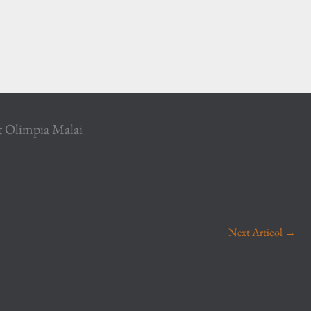
Next Articol
→