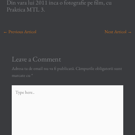
Din vara lui 2011 inca o fotografie pe film, cu
Praktica MTL 3.
←
Previous Articol
Next Articol
→
Leave a Comment
Adresa ta de email nu va fi publicată.
Câmpurile obligatorii sunt
marcate cu
*
Type
here..