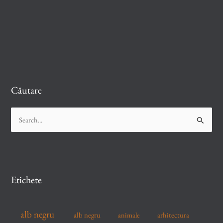
Căutare
S
e
a
r
c
Etichete
h
f
alb negru
alb negru
arhitectura
animale
o