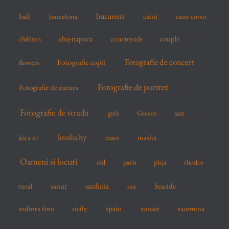
r
bucuresti
bali
barcelona
caini
cane corso
:
cluj-napoca
couple
children
countryside
Fotografie de concert
flowers
Fotografie copii
Fotografie de portret
Fotografie de natura
Fotografie de strada
girls
Greece
jazz
lensbaby
mare
masha
leica x1
Oameni si locuri
old
paris
plaja
rhodos
sardinia
sanur
sea
Seaside
rural
spain
sedinta foto
sicily
sunset
taormina