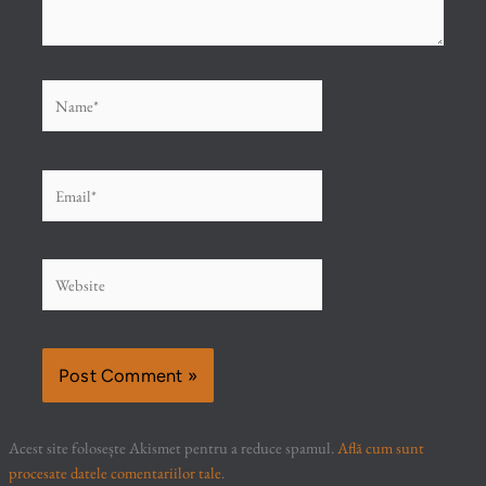
Name*
Email*
Website
Acest site folosește Akismet pentru a reduce spamul.
Află cum sunt
procesate datele comentariilor tale
.