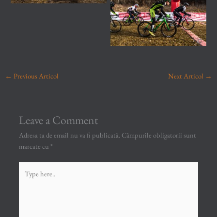
←
Previous Articol
Next Articol
→
Leave a Comment
Adresa ta de email nu va fi publicată.
Câmpurile obligatorii sunt
marcate cu
*
Type
here..