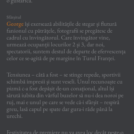
o gustărică.
Sfârșitul
George
își exersează abilitățile de stegar și flutură
fanionul cu pătrățele, fotografii se pregătesc de
cadrul cu învingătorul. Care învingător vine,
urmează ocupanții locurilor 2 și 3, dar noi,
spectatorii, suntem destul de departe de efervescența
celor ce se-agită de pe margine în Turul Franței.
Tensiunea – câtă a fost – se stinge repede, sportivii
schimbă impresii și sunt veseli. Unul recunoaște cu
pizmă c-a fost depășit de-un conațional, altul își
sărută iubita din vârful buzelor să nu-i dea noroi pe
ruj, mai e unul pe care se vede că-i sfârșit – respiră
greu, lasă capul pe spate dar gura-i râde până la
urechi.
Festivitatea de premiere nu va avea loc decât peste-o