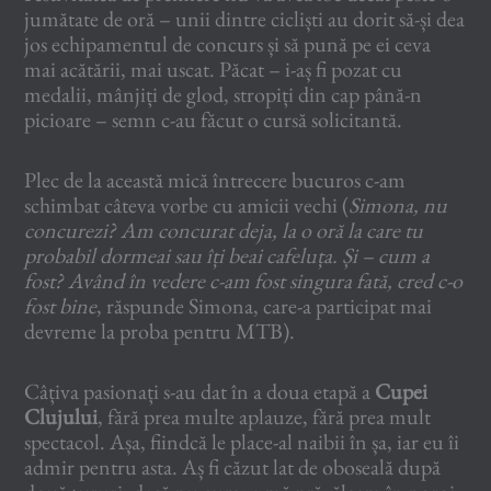
jumătate de oră – unii dintre cicliști au dorit să-și dea
jos echipamentul de concurs și să pună pe ei ceva
mai acătării, mai uscat. Păcat – i-aș fi pozat cu
medalii, mânjiți de glod, stropiți din cap până-n
picioare – semn c-au făcut o cursă solicitantă.
Plec de la această mică întrecere bucuros c-am
schimbat câteva vorbe cu amicii vechi (
Simona, nu
concurezi?
Am concurat deja, la o oră la care tu
probabil dormeai sau îți beai cafeluța. Și – cum a
fost? Având în vedere c-am fost singura fată, cred c-o
fost bine
, răspunde Simona, care-a participat mai
devreme la proba pentru MTB).
Câțiva pasionați s-au dat în a doua etapă a
Cupei
Clujului
, fără prea multe aplauze, fără prea mult
spectacol. Așa, fiindcă le place-al naibii în șa, iar eu îi
admir pentru asta. Aș fi căzut lat de oboseală după