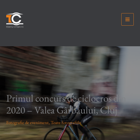
Skip
to
content
Primul concurs de ciclocros din
2020 – Valea Gârbăului, Cluj
Fotografie de eveniment
,
Toate fotografiile