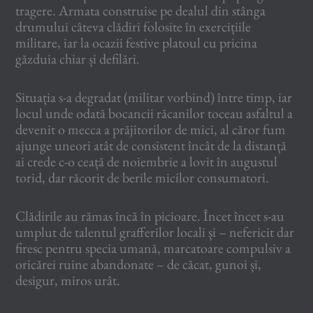
tragere. Armata construise pe dealul din stânga
drumului câteva clădiri folosite în exercițiile
militare, iar la ocazii festive platoul cu pricina
găzduia chiar și defilări.
Situația s-a degradat (militar vorbind) între timp, iar
locul unde odată bocancii răcanilor toceau asfaltul a
devenit o mecca a prăjitorilor de mici, al căror fum
ajunge uneori atât de consistent încât de la distanță
ai crede c-o ceață de noiembrie a lovit în augustul
torid, dar răcorit de berile micilor consumatori.
Clădirile au rămas încă în picioare. Încet încet s-au
umplut de talentul grafferilor locali și – nefericit dar
firesc pentru specia umană, marcatoare compulsiv a
oricărei ruine abandonate – de căcat, gunoi și,
desigur, miros urât.