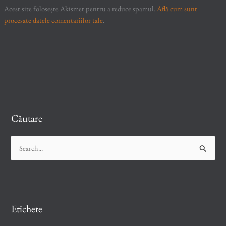
Acest site folosește Akismet pentru a reduce spamul.
Află cum sunt
procesate datele comentariilor tale
.
Căutare
S
e
a
r
c
Etichete
h