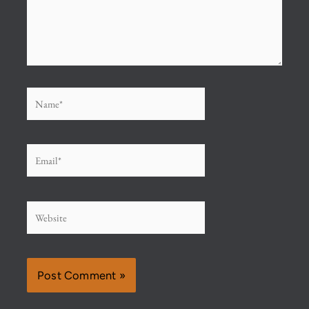
Name*
Email*
Website