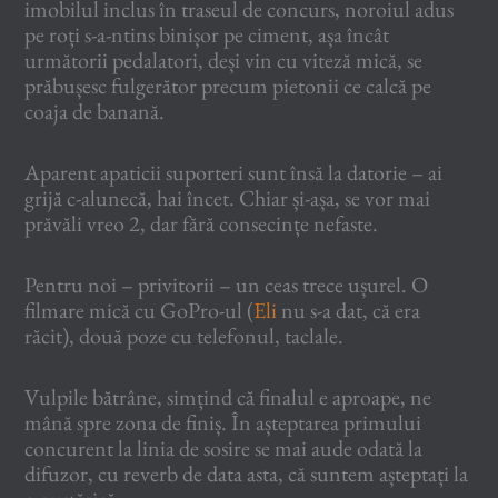
imobilul inclus în traseul de concurs, noroiul adus
pe roți s-a-ntins binișor pe ciment, așa încât
următorii pedalatori, deși vin cu viteză mică, se
prăbușesc fulgerător precum pietonii ce calcă pe
coaja de banană.
Aparent apaticii suporteri sunt însă la datorie – ai
grijă c-alunecă, hai încet. Chiar și-așa, se vor mai
prăvăli vreo 2, dar fără consecințe nefaste.
Pentru noi – privitorii – un ceas trece ușurel. O
filmare mică cu GoPro-ul (
Eli
nu s-a dat, că era
răcit), două poze cu telefonul, taclale.
Vulpile bătrâne, simțind că finalul e aproape, ne
mână spre zona de finiș. În așteptarea primului
concurent la linia de sosire se mai aude odată la
difuzor, cu reverb de data asta, că suntem așteptați la