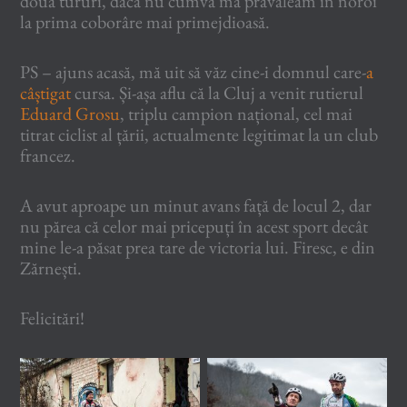
două tururi, dacă nu cumva mă prăvăleam în noroi
la prima coborâre mai primejdioasă.
PS – ajuns acasă, mă uit să văz cine-i domnul care-
a
câștigat
cursa. Și-așa aflu că la Cluj a venit rutierul
Eduard Grosu
, triplu campion național, cel mai
titrat ciclist al țării, actualmente legitimat la un club
francez.
A avut aproape un minut avans față de locul 2, dar
nu părea că celor mai pricepuți în acest sport decât
mine le-a păsat prea tare de victoria lui. Firesc, e din
Zărnești.
Felicitări!