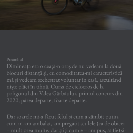
Preambul
Dimineața era o ceață-n oraș de nu vedeam la două
blocuri distanță și, cu comoditatea-mi caracteristică
mă și vedeam sechestrat voluntar în casă, ascultând
niște plăci în tihnă. Cursa de ciclocros de la
poligonul din Valea Gârbăului, primul concurs din
2020, părea departe, foarte departe.
Dar soarele mi-a făcut felul și cum a zâmbit puțin,
cum m-am ambalat, am pregătit sculele (ca de obicei
– mult prea multe, dar știți cum e – am pus, să fie) și-