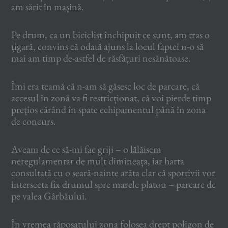
am sărit în mașină.
Pe drum, ca un biciclist închipuit ce sunt, am tras o
țigară, convins că odată ajuns la locul faptei n-o să
mai am timp de-astfel de răsfățuri nesănătoase.
Îmi era teamă că n-am să găsesc loc de parcare, că
accesul în zonă va fi restricționat, că voi pierde timp
prețios cărând în spate echipamentul până în zona
de concurs.
Aveam de ce să-mi fac griji – o lălăisem
neregulamentar de mult dimineața, iar harta
consultată cu o seară-nainte arăta clar că sportivii vor
intersecta fix drumul spre marele platou – parcare de
pe valea Gârbăului.
În vremea răposatului zona folosea drept poligon de