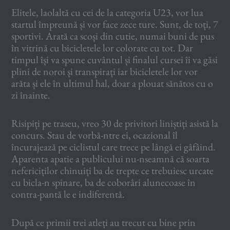
Elitele, laolaltă cu cei de la categoria U23, vor lua
startul împreună și vor face zece ture. Sunt, de toți, 7
sportivi. Arată ca scoși din cutie, numai buni de pus
în vitrină cu bicicletele lor colorate cu tot. Dar
timpul își va spune cuvântul și finalul cursei îi va găsi
plini de noroi și transpirați iar bicicletele lor vor
arăta și ele în ultimul hal, doar a plouat sănătos cu o
zi înainte.
Risipiți pe traseu, vreo 30 de privitori liniștiți asistă la
concurs. Stau de vorbă-ntre ei, ocazional îl
încurajează pe ciclistul care trece pe lângă ei gâfâind.
Aparenta apatie a publicului nu-nseamnă că soarta
nefericiților chinuiți ba de trepte ce trebuiesc urcate
cu bicla-n spinare, ba de coborâri alunecoase în
contra-pantă le e indiferentă.
După ce primii trei atleți au trecut cu bine prin