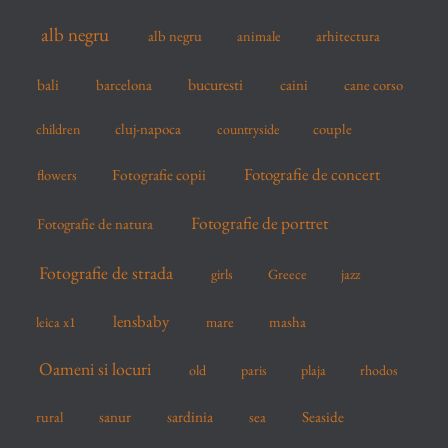
f
alb negru
alb negru
arhitectura
animale
o
r
bucuresti
bali
barcelona
caini
cane corso
:
cluj-napoca
couple
children
countryside
Fotografie de concert
flowers
Fotografie copii
Fotografie de portret
Fotografie de natura
Fotografie de strada
girls
Greece
jazz
lensbaby
mare
masha
leica x1
Oameni si locuri
old
paris
plaja
rhodos
sardinia
sanur
sea
Seaside
rural