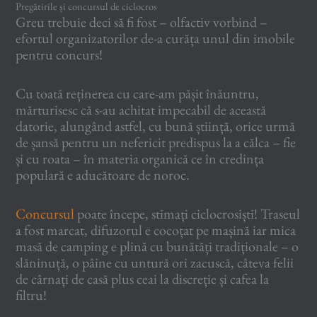
Pregătirile și concursul de ciclocros
Greu trebuie deci să fi fost – olfactiv vorbind –
efortul organizatorilor de-a curăța unul din imobile
pentru concurs!
Cu toată reținerea cu care-am pășit înăuntru,
mărturisesc că s-au achitat impecabil de această
datorie, alungând astfel, cu bună știință, orice urmă
de șansă pentru un nefericit predispus la a călca – fie
și cu roata – în materia organică ce în credința
populară e aducătoare de noroc.
Concursul
poate începe, stimați ciclocrosiști! Traseul
a fost marcat, difuzorul e cocoțat pe mașină iar mica
masă de camping e plină cu bunătăți tradiționale – o
slăninuță, o pâine cu untură ori zacuscă, câteva felii
de cârnați de casă plus ceai la discreție și cafea la
filtru!