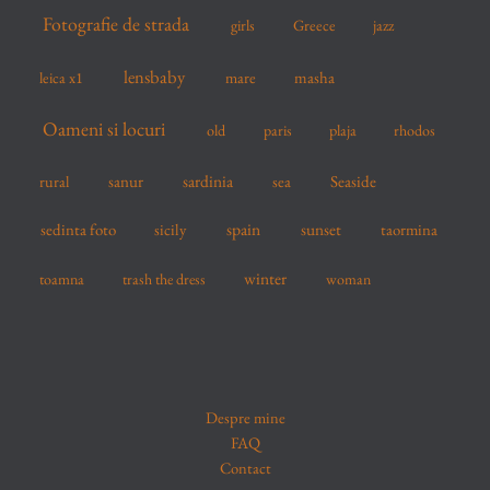
Fotografie de strada
girls
Greece
jazz
lensbaby
mare
masha
leica x1
Oameni si locuri
old
paris
plaja
rhodos
sardinia
sanur
sea
Seaside
rural
spain
sedinta foto
sicily
sunset
taormina
winter
toamna
trash the dress
woman
Despre mine
FAQ
Contact