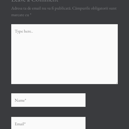
Adresa ta de email nu va fi publicată.
Câmpurile obligatorii sunt
marcate cu
*
Type
here..
Name*
Email*