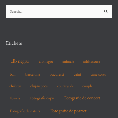
S
e
a
r
c
Etichete
h
f
alb negru
alb negru
arhitectura
animale
o
r
bucuresti
bali
barcelona
caini
cane corso
:
cluj-napoca
couple
children
countryside
Fotografie de concert
flowers
Fotografie copii
Fotografie de portret
Fotografie de natura