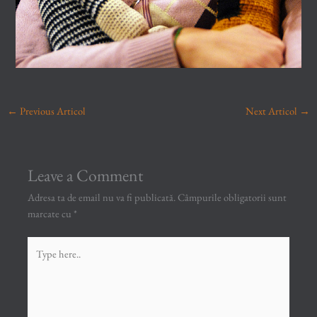
←
Previous Articol
Next Articol
→
Leave a Comment
Adresa ta de email nu va fi publicată.
Câmpurile obligatorii sunt
marcate cu
*
Type
here..