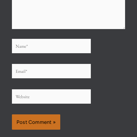
Name*
Email*
Website