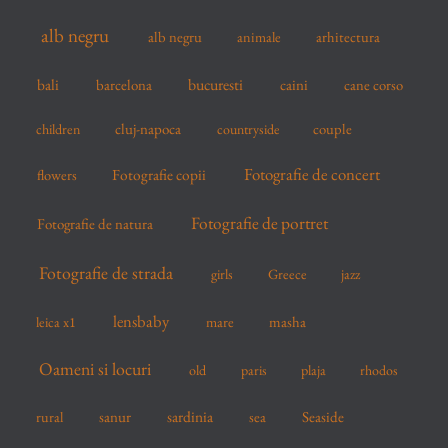
f
alb negru
alb negru
arhitectura
animale
o
r
bucuresti
bali
barcelona
caini
cane corso
:
cluj-napoca
couple
children
countryside
Fotografie de concert
flowers
Fotografie copii
Fotografie de portret
Fotografie de natura
Fotografie de strada
girls
Greece
jazz
lensbaby
mare
masha
leica x1
Oameni si locuri
old
paris
plaja
rhodos
sardinia
sanur
sea
Seaside
rural