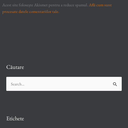
Acest site folosește Akismet pentru a reduce spamul.
Află cum sunt
procesate datele comentariilor tale
.
Căutare
S
e
a
r
c
Etichete
h