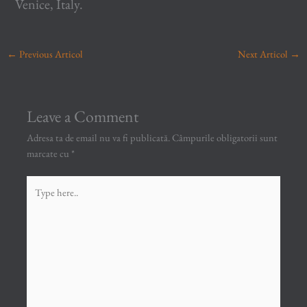
Venice, Italy.
←
Previous Articol
Next Articol
→
Leave a Comment
Adresa ta de email nu va fi publicată.
Câmpurile obligatorii sunt
marcate cu
*
Type
here..