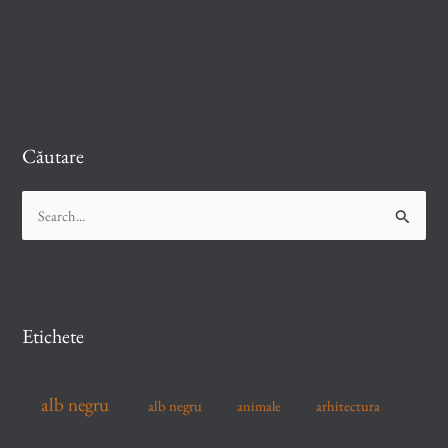
Căutare
S
e
a
r
c
Etichete
h
f
alb negru
alb negru
arhitectura
animale
o
r