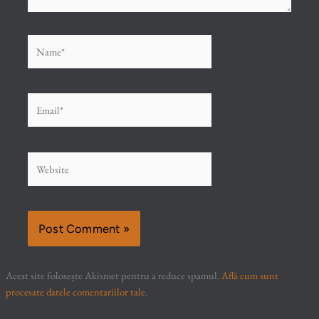
Name*
Email*
Website
Acest site folosește Akismet pentru a reduce spamul.
Află cum sunt
procesate datele comentariilor tale
.