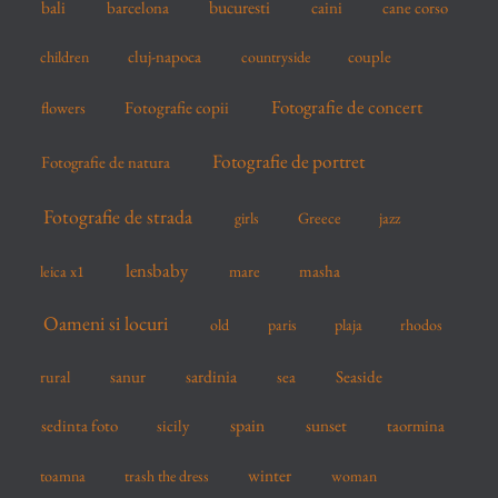
bucuresti
bali
barcelona
caini
cane corso
:
cluj-napoca
couple
children
countryside
Fotografie de concert
flowers
Fotografie copii
Fotografie de portret
Fotografie de natura
Fotografie de strada
girls
Greece
jazz
lensbaby
mare
masha
leica x1
Oameni si locuri
old
paris
plaja
rhodos
sardinia
sanur
sea
Seaside
rural
spain
sedinta foto
sicily
sunset
taormina
winter
toamna
trash the dress
woman