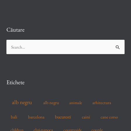
Căutare
S
e
a
r
c
Etichete
h
f
alb negru
alb negru
arhitectura
animale
o
r
bucuresti
bali
barcelona
caini
cane corso
:
cluj-napoca
couple
children
countryside