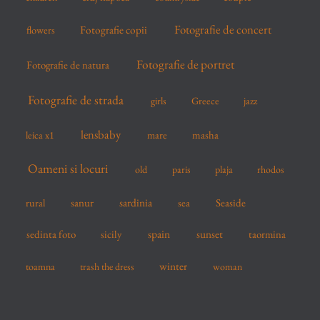
Fotografie de concert
flowers
Fotografie copii
Fotografie de portret
Fotografie de natura
Fotografie de strada
girls
Greece
jazz
lensbaby
mare
masha
leica x1
Oameni si locuri
old
paris
plaja
rhodos
sardinia
sanur
sea
Seaside
rural
spain
sedinta foto
sicily
sunset
taormina
winter
toamna
trash the dress
woman