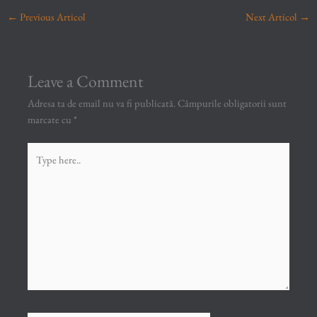
←
Previous Articol
Next Articol
→
Leave a Comment
Adresa ta de email nu va fi publicată.
Câmpurile obligatorii sunt
marcate cu
*
Type
here..