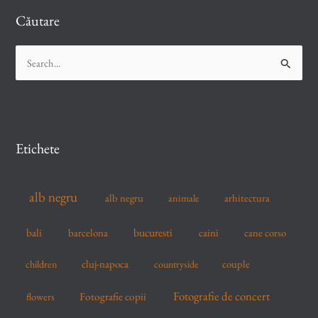
Căutare
S
e
a
r
c
Etichete
h
f
alb negru
alb negru
arhitectura
animale
o
r
bucuresti
bali
barcelona
caini
cane corso
:
cluj-napoca
couple
children
countryside
Fotografie de concert
flowers
Fotografie copii