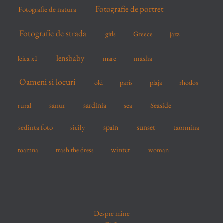
Fotografie de portret
Fotografie de natura
Fotografie de strada
girls
Greece
jazz
lensbaby
mare
masha
leica x1
Oameni si locuri
old
paris
plaja
rhodos
sardinia
sanur
sea
Seaside
rural
spain
sedinta foto
sicily
sunset
taormina
winter
toamna
trash the dress
woman
Despre mine