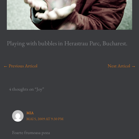
Playing with bubbles in Herastrau Parc, Bucharest.
←
Previous Articol
Next Articol
→
4 thoughts on “Joy”
MIA
MAI 5, 2009 AT 9:30 PM
Foarte frumoasa poza