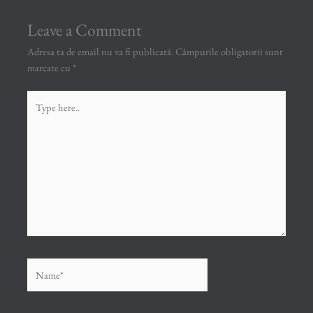
Leave a Comment
Adresa ta de email nu va fi publicată.
Câmpurile obligatorii sunt
marcate cu
*
Type
here..
Name*