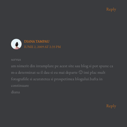
Reply
DIANA TAMPAU
IUNIE 2, 2009 AT 2:35 PM
servus
am nimerit din intamplare pe acest site sau blog si pot spune ca
m-a determinat sa il dau si eu mai departe 🙂 imi plac mult
fotografiile si acuratetea si prospetimea blogului.bafta in
continuare
diana
Reply