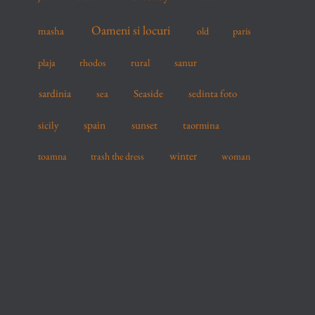
Oameni si locuri
masha
old
paris
sanur
plaja
rhodos
rural
sardinia
sea
Seaside
sedinta foto
spain
sicily
sunset
taormina
winter
toamna
trash the dress
woman