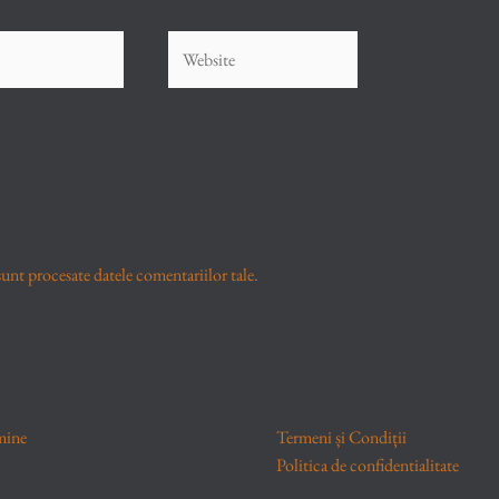
Website
unt procesate datele comentariilor tale
.
mine
Termeni și Condiții
Politica de confidentialitate