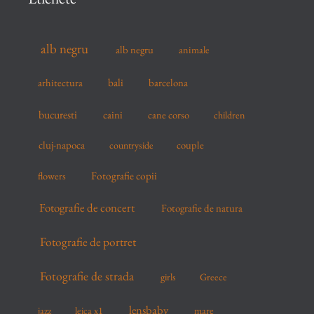
h
f
alb negru
alb negru
animale
o
r
arhitectura
bali
barcelona
:
bucuresti
caini
cane corso
children
cluj-napoca
couple
countryside
flowers
Fotografie copii
Fotografie de concert
Fotografie de natura
Fotografie de portret
Fotografie de strada
girls
Greece
lensbaby
mare
jazz
leica x1