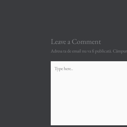
Leave a Comment
Adresa ta de email nu va fi publicată.
Câmpuril
Type
here..