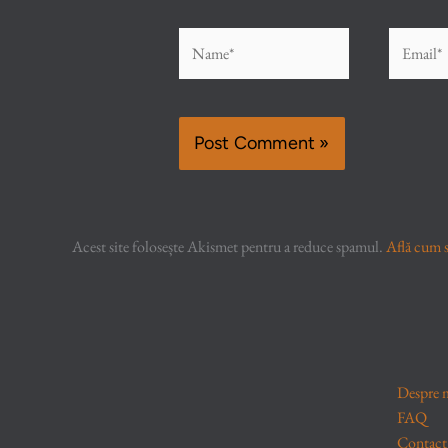
Name*
Email*
Acest site folosește Akismet pentru a reduce spamul.
Află cum s
Despre 
FAQ
Contact