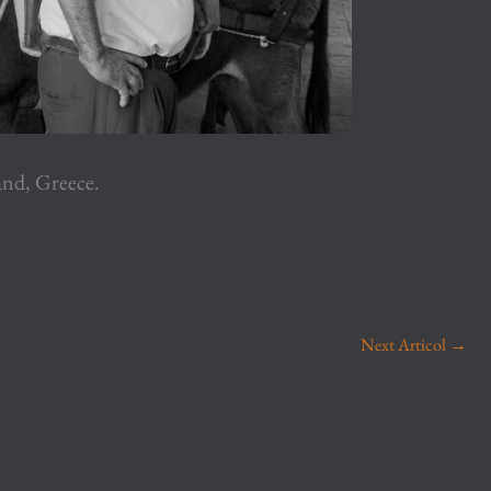
and, Greece.
Next Articol
→