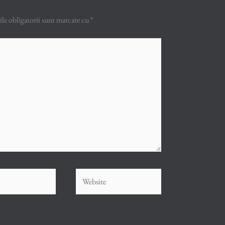
e obligatorii sunt marcate cu
*
Website