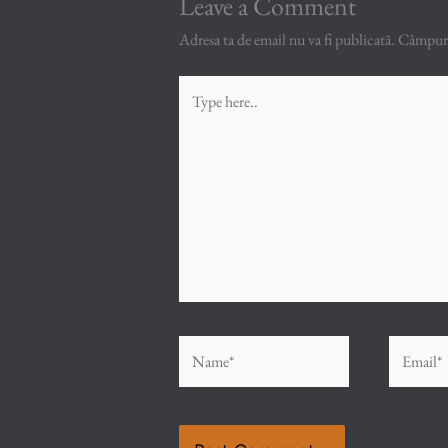
Leave a Comment
Adresa ta de email nu va fi publicată.
Câmpuril
Type
here..
Name*
Email*