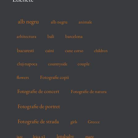
h
f
alb negru
alb negru
animale
o
r
arhitectura
bali
barcelona
:
bucuresti
caini
cane corso
children
cluj-napoca
couple
countryside
flowers
Fotografie copii
Fotografie de concert
Fotografie de natura
Fotografie de portret
Fotografie de strada
girls
Greece
lensbaby
mare
jazz
leica x1