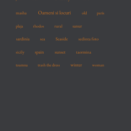
Oameni si locuri
masha
old
paris
sanur
plaja
rhodos
rural
sardinia
sea
Seaside
sedinta foto
spain
sicily
sunset
taormina
winter
toamna
trash the dress
woman