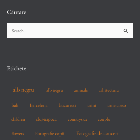
Căutare
S
e
a
r
c
Etichete
h
f
alb negru
alb negru
arhitectura
animale
o
r
bucuresti
bali
barcelona
caini
cane corso
:
cluj-napoca
couple
children
countryside
Fotografie de concert
flowers
Fotografie copii