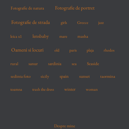
Fotografie de portret
Fotografie de natura
Fotografie de strada
girls
Greece
jazz
lensbaby
mare
masha
leica x1
Oameni si locuri
old
paris
plaja
rhodos
sardinia
sanur
sea
Seaside
rural
spain
sedinta foto
sicily
sunset
taormina
winter
toamna
trash the dress
woman
Despre mine