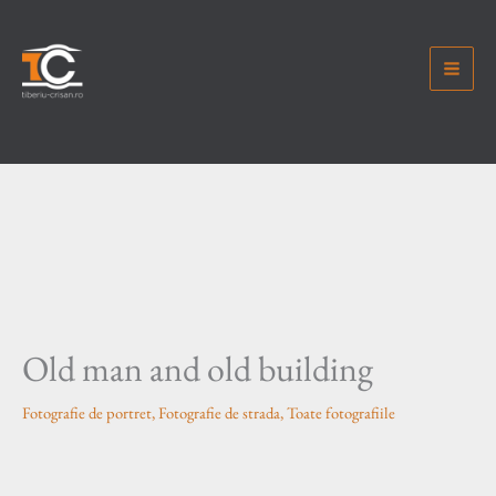
Skip
to
content
Old man and old building
Fotografie de portret
,
Fotografie de strada
,
Toate fotografiile