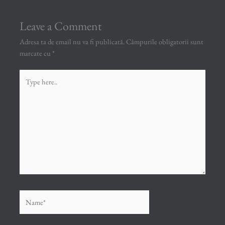
Leave a Comment
Adresa ta de email nu va fi publicată.
Câmpurile obligatorii sunt
marcate cu
*
Type
here..
Name*