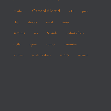
Oameni si locuri
masha
old
paris
sanur
plaja
rhodos
rural
sardinia
sea
Seaside
sedinta foto
spain
sicily
sunset
taormina
winter
toamna
trash the dress
woman