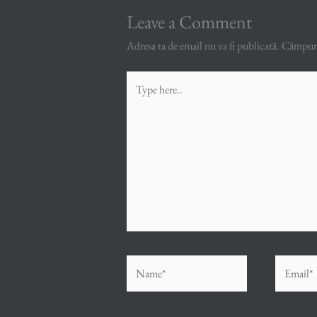
Leave a Comment
Adresa ta de email nu va fi publicată.
Câmpuril
Type
here..
Name*
Email*