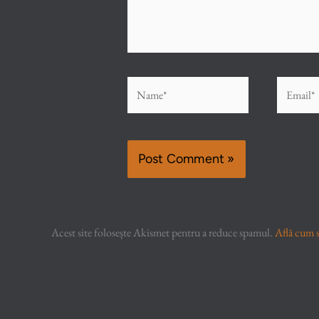
Name*
Email*
Acest site folosește Akismet pentru a reduce spamul.
Află cum s