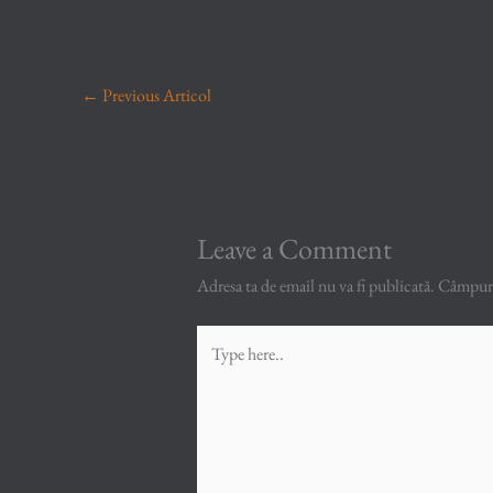
←
Previous Articol
Leave a Comment
Adresa ta de email nu va fi publicată.
Câmpuril
Type
here..