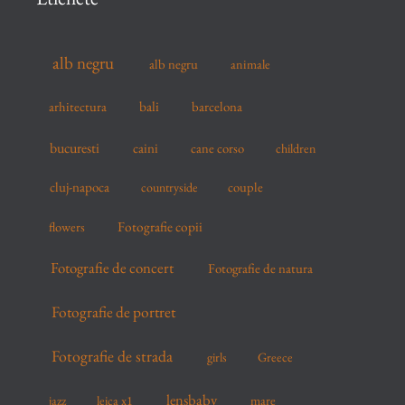
h
f
alb negru
alb negru
animale
o
r
arhitectura
bali
barcelona
:
bucuresti
caini
cane corso
children
cluj-napoca
couple
countryside
flowers
Fotografie copii
Fotografie de concert
Fotografie de natura
Fotografie de portret
Fotografie de strada
girls
Greece
lensbaby
mare
jazz
leica x1