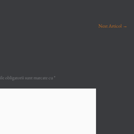
Next Articol
→
e obligatorii sunt marcate cu
*