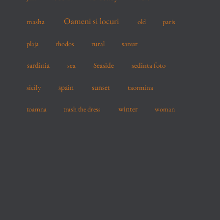
Oameni si locuri
masha
old
paris
sanur
plaja
rhodos
rural
sardinia
sea
Seaside
sedinta foto
spain
sicily
sunset
taormina
winter
toamna
trash the dress
woman