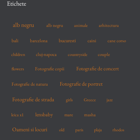
Etichete
h
f
alb negru
alb negru
arhitectura
animale
o
r
bucuresti
bali
barcelona
caini
cane corso
:
cluj-napoca
couple
children
countryside
Fotografie de concert
flowers
Fotografie copii
Fotografie de portret
Fotografie de natura
Fotografie de strada
girls
Greece
jazz
lensbaby
mare
masha
leica x1
Oameni si locuri
old
paris
plaja
rhodos