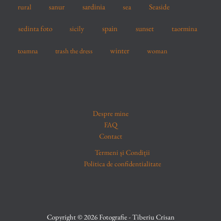
sardinia
sanur
sea
Seaside
rural
spain
sedinta foto
sicily
sunset
taormina
winter
toamna
trash the dress
woman
Despre mine
FAQ
Contact
Termeni și Condiții
Politica de confidentialitate
Copyright © 2026 Fotografie - Tiberiu Crisan