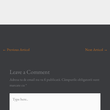
←
Previous Articol
Next Articol
→
Leave a Comment
Adresa ta de email nu va fi publicată.
Câmpurile obligatorii sunt
marcate cu
*
Type
here..