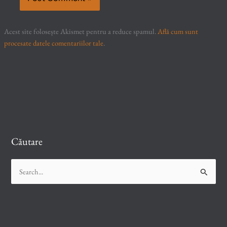
Acest site folosește Akismet pentru a reduce spamul.
Află cum sunt
procesate datele comentariilor tale
.
Căutare
S
e
a
r
c